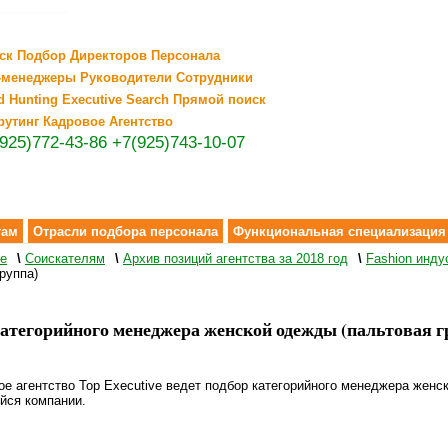
ск Подбор Директоров Персонала
-менеджеры Руководители Сотрудники
d Hunting Executive Search Прямой поиск
рутинг Кадровое Агентство
925)772-43-86
+7(925)743-10-07
там
Отрасли подбора персонала
Функциональная специализация
ve
\
Соискателям
\
Архив позиций агентства за 2018 год
\
Fashion инду
руппа)
атегорийного менеджера женской одежды (пальтовая г
ое агентство Top Executive ведет подбор категорийного менеджера женс
йся компании.