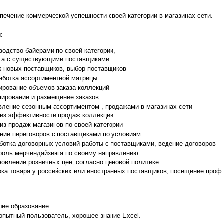
печение коммерческой успешности своей категории в магазинах сети.
:
водство байерами по своей категории,
та с существующими поставщиками
к новых поставщиков, выбор поставщиков
аботка ассортиментной матрицы
ирование объемов заказа коллекций
ирование и размещение заказов
вление сезонным ассортиментом , продажами в магазинах сети
из эффективности продаж коллекции
из продаж магазинов по своей категории
ние переговоров с поставщиками по условиям.
ботка договорных условий работы с поставщиками, ведение договоров
роль мерчендайзинга по своему направлению
новление розничных цен‚ согласно ценовой политике.
рка товара у российских или иностранных поставщиков, посещение про
ее образование
 опытный пользователь, хорошее знание Excel.