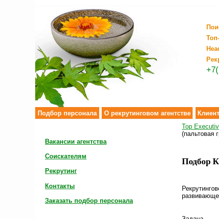
Пои
Топ
Hea
Рек
+7(
Подбор персонала
О рекрутинговом агентстве
Клиен
Top Executi
(пальтовая г
Вакансии агентства
Соискателям
Подбор К
Рекрутинг
Контакты
Рекрутингов
развивающе
Заказать подбор персонала
Задача