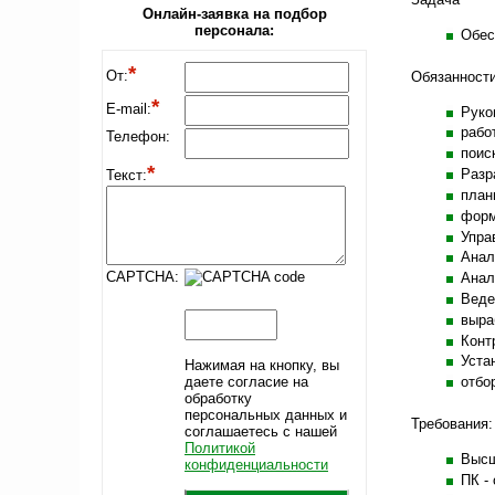
Онлайн-заявка на подбор
персонала:
Обес
*
От:
Обязанности
*
E-mail:
Руко
рабо
Телефон:
поис
*
Разр
Текст:
план
форм
Упра
Анал
CAPTCHA:
Анал
Веде
выра
Конт
Уста
Нажимая на кнопку, вы 
отбо
даете согласие на
обработку
персональных данных и
Требования:
соглашаетесь c нашей
Политикой
Высш
конфиденциальности
ПК -