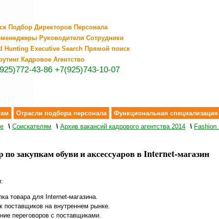
ск Подбор Директоров Персонала
-менеджеры Руководители Сотрудники
d Hunting Executive Search Прямой поиск
рутинг Кадровое Агентство
925)772-43-86
+7(925)743-10-07
там
Отрасли подбора персонала
Функциональная специализация
ve
\
Соискателям
\
Архив вакансий кадрового агентства 2014
\
Fashion
 по закупкам обуви и аксессуаров в Internet-магазин
:
пка товара для Internet-магазина.
к поставщиков на внутреннем рынке.
ние переговоров с поставщиками.