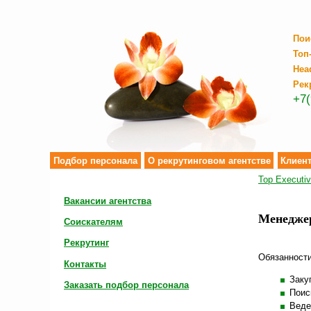
Пои
Топ
Hea
Рек
+7(
Подбор персонала
О рекрутинговом агентстве
Клиен
Top Executi
Вакансии агентства
Менеджер
Соискателям
Рекрутинг
Обязанности
Контакты
Заку
Заказать подбор персонала
Поис
Веде