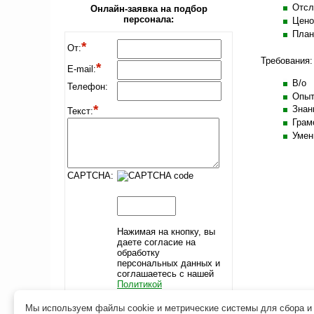
Отсл
Онлайн-заявка на подбор
персонала:
Цено
План
*
От:
Требования:
*
E-mail:
В/о
Телефон:
Опыт
*
Знан
Текст:
Грам
Умен
CAPTCHA:
Нажимая на кнопку, вы 
даете согласие на
обработку
персональных данных и
соглашаетесь c нашей
Политикой
конфиденциальности
Мы используем файлы cookie и метрические системы для сбора и 