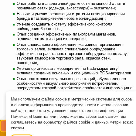
Опыт работы в аналогичной должности не менее 3-х лет в
розничных сетях (одежда, аксессуары) – обязателен;
Навыки и умения реализации стратегии позиционирования
бренда в fashion-ритейле через мерчандайзинг ;
Умение создавать систему эффективного контроля
соблюдения бренд look ;
Опыт создания эффективных планограмм магазинов,
включая автоматизацию их создания;
Опыт специального оформления магазинов: организация
торговых залов, включая специальное оборудование,
эффективная расстановка торгового оборудования по залу,
звуковая атмосфера торгового зала, окраска стен,
освещение;
Умение организовать мероприятия по trade-маркетингу,
включая создание основных и специальных POS-материалов
Опыт подготовки визуальных презентаций, обусловленных
особенностями визуального восприятия потребителей,
посредством которой потребителю сообщается информация о
товаре;
Опыт проведения бенчмарк мерчендайзинга и внедрения
Мы используем файлы cookie и метрические системы для сбора 
лучших практик в своих магазинах;
и анализа информации о производительности и использовании
Опытный пользователь ПК.
сайта, а также для улучшения предоставления информации.
Copyright © Рекрутинговое агентство Top Executive Ltd. 1996-2025. Все права
Нажимая «Принять» или продолжая пользоваться сайтом, вы
защищены. Компания по подбору топ персонала
соглашаетесь на обработку файлов cookie и данных метрических
Вакансии
Email
Whats'App 
Telegram 
систем.